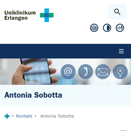
Zum Hauptinhalt springen
Skip to page footer
Antonia Sobotta
Sie sind hier:
Kontakt
Antonia Sobotta