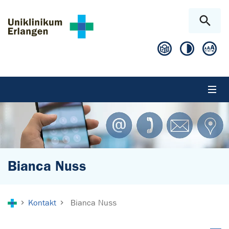
Zum Hauptinhalt springen
Skip to page footer
Bianca Nuss
Sie sind hier:
Kontakt
Bianca Nuss