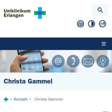
Zum Hauptinhalt springen
Skip to page footer
Christa Gammel
Sie sind hier:
Kontakt
Christa Gammel