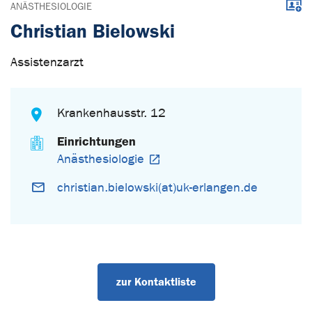
Down
ANÄSTHESIOLOGIE
Christian Bielowski
Assistenzarzt
Krankenhausstr. 12
Einrichtungen
Anästhesiologie
christian.bielowski(at)uk-erlangen.de
zur Kontaktliste