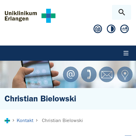
Zum Hauptinhalt springen
Skip to page footer
Christian Bielowski
Sie sind hier:
Kontakt
Christian Bielowski