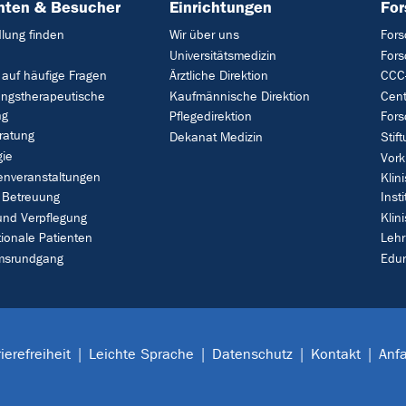
nten & Besucher
Einrichtungen
Fo
lung finden
Wir über uns
Fors
Universitätsmedizin
For
 auf häufige Fragen
Ärztliche Direktion
CCC-
ungstherapeutische
Kaufmännische Direktion
Cent
ng
Pflegedirektion
Fors
ratung
Dekanat Medizin
Stif
gie
Vork
enveranstaltungen
Klin
 Betreuung
Insti
und Verpflegung
Klin
tionale Patienten
Leh
umsrundgang
Edu
ierefreiheit
Leichte Sprache
Datenschutz
Kontakt
Anfa