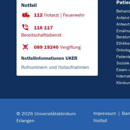
Patie
Notfall
Behand
112
Notarzt | Feuerwehr
Anfahrt
Antwort
116 117
Ernähr
Bereitschaftsdienst
Beratu
Ethikbe
089 19240
Vergiftung
Onkolo
Patient
Notfallinformationen UKER
Soziale
Rufnummern und Notaufnahmen
Essen 
Interna
Klinik
Impressum
Barr
© 2026 Universitätsklinikum
Erlangen
Notfall