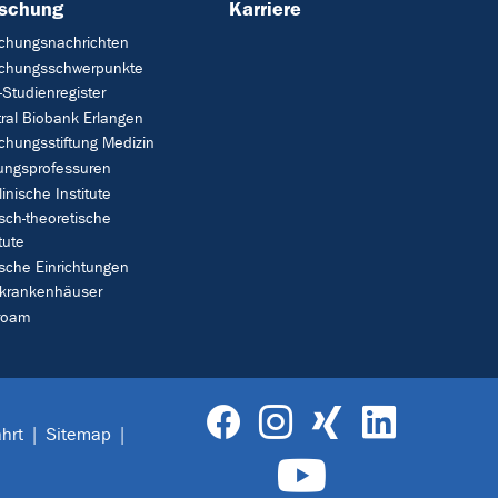
rschung
Karriere
chungsnachrichten
schungsschwerpunkte
Studienregister
ral Biobank Erlangen
chungsstiftung Medizin
tungsprofessuren
linische Institute
isch-theoretische
tute
ische Einrichtungen
rkrankenhäuser
roam
hrt
Sitemap