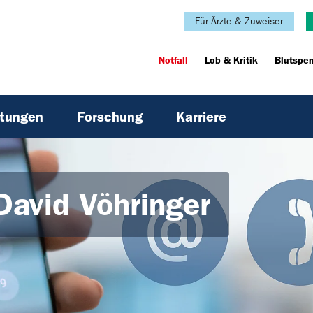
Für Ärzte & Zuweiser
Notfall
Lob & Kritik
Blutspe
htungen
Forschung
Karriere
 David Vöhringer