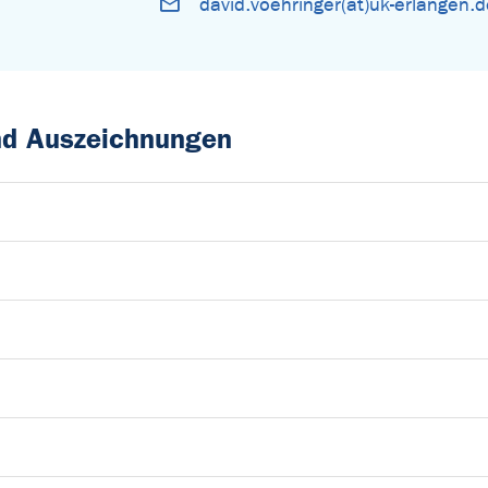
david.voehringer(at)uk-erlangen.
und Auszeichnungen