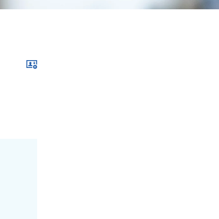
Download im .vcf-Format