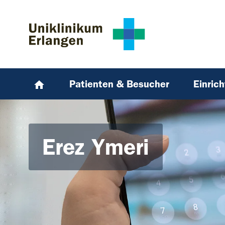
Zum Hauptinhalt springen
Skip to page footer
Patienten & Besucher
Einric
Erez Ymeri