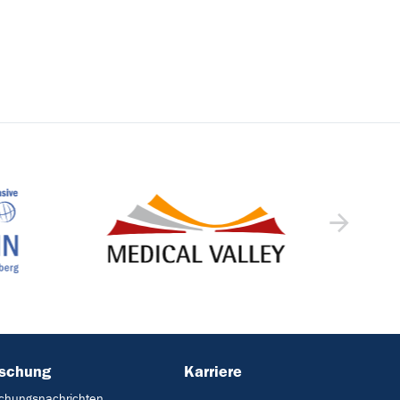
rschung
Karriere
chungsnachrichten