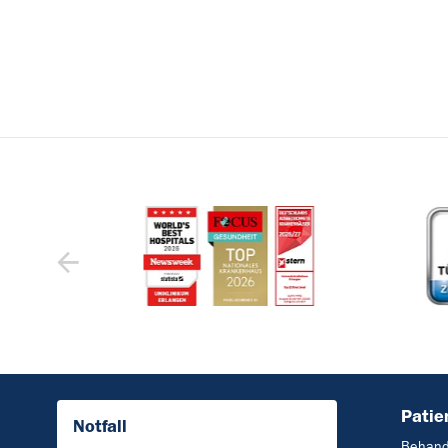
Patie
Notfall
Behand