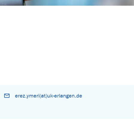
erez.ymeri(at)uk-erlangen.de