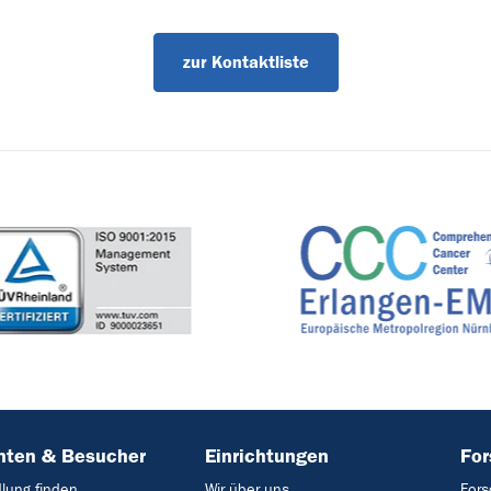
zur Kontaktliste
nten & Besucher
Einrichtungen
Fo
lung finden
Wir über uns
Fors