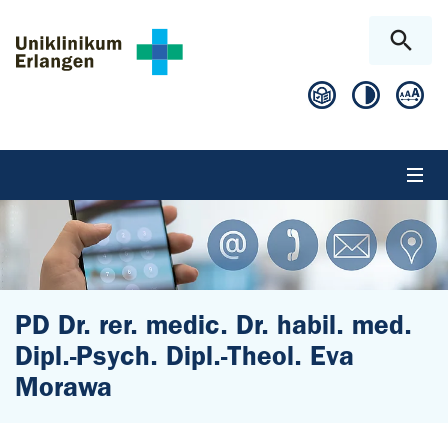
Zum Hauptinhalt springen
Skip to page footer
PD Dr. rer. medic. Dr. habil. med.
Dipl.-Psych. Dipl.-Theol. Eva
Morawa
Sie sind hier: