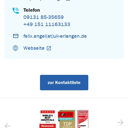
Telefon
09131 85-35659
+49 151 11163133
felix.engel(at)uk-erlangen.de
Webseite
zur Kontaktliste