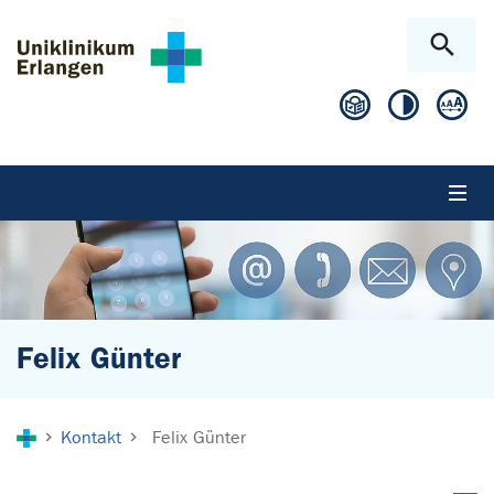
Zum Hauptinhalt springen
Skip to page footer
Felix Günter
Sie sind hier:
Kontakt
Felix Günter