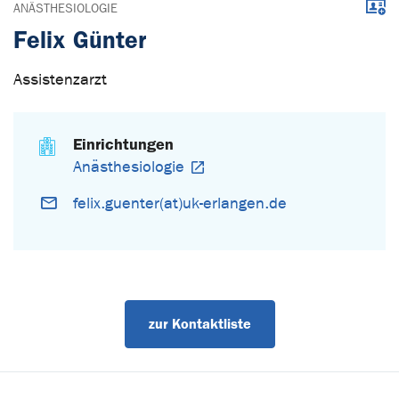
Down
ANÄSTHESIOLOGIE
Felix Günter
Assistenzarzt
Einrichtungen
Anästhesiologie
felix.guenter(at)uk-erlangen.de
zur Kontaktliste