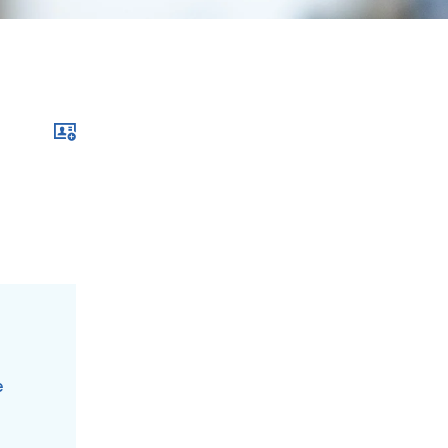
Download im .vcf-Format
e