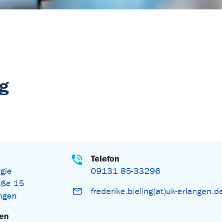
ng
Telefon
rgie
09131 85-33296
aße 15
frederike.bieling(at)uk-erlangen.d
ngen
gen