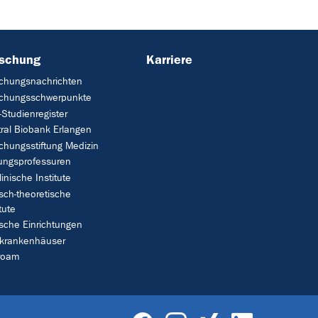
rschung
Karriere
chungsnachrichten
schungsschwerpunkte
Studienregister
ral Biobank Erlangen
chungsstiftung Medizin
tungsprofessuren
linische Institute
isch-theoretische
tute
ische Einrichtungen
rkrankenhäuser
roam