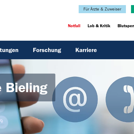
Für Ärzte & Zuweiser
Notfall
Lob & Kritik
Blutspe
htungen
Forschung
Karriere
 Bieling