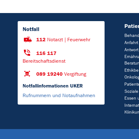
Patie
Notfall
Behand
112
Notarzt | Feuerwehr
Anfahrt
Antwort
116 117
Ernähr
Bereitschaftsdienst
Beratu
Ethikbe
089 19240
Vergiftung
Onkolo
Patient
Notfallinformationen UKER
Soziale
Rufnummern und Notaufnahmen
Essen 
Interna
Klinik