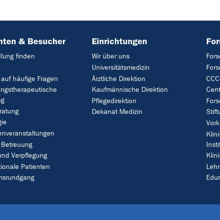
nten & Besucher
Einrichtungen
Fo
lung finden
Wir über uns
Fors
Universitätsmedizin
For
 auf häufige Fragen
Ärztliche Direktion
CCC-
ungstherapeutische
Kaufmännische Direktion
Cent
ng
Pflegedirektion
Fors
ratung
Dekanat Medizin
Stif
gie
Vork
enveranstaltungen
Klin
 Betreuung
Insti
und Verpflegung
Klin
tionale Patienten
Leh
umsrundgang
Edu