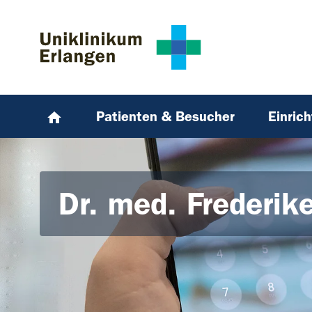
Zum Hauptinhalt springen
Skip to page footer
Patienten & Besucher
Einric
Dr. med. Frederike