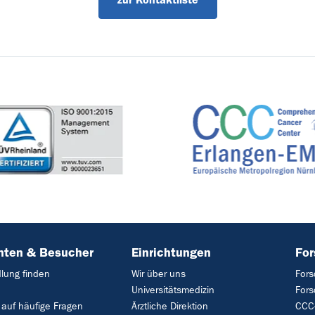
nten & Besucher
Einrichtungen
Fo
lung finden
Wir über uns
Fors
Universitätsmedizin
For
 auf häufige Fragen
Ärztliche Direktion
CCC-