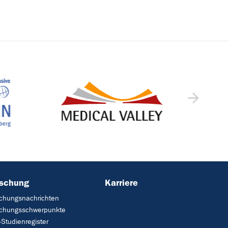
rschung
Karriere
chungsnachrichten
schungsschwerpunkte
Studienregister