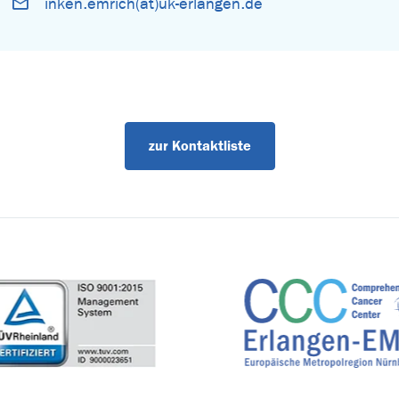
inken.emrich(at)uk-erlangen.de
zur Kontaktliste