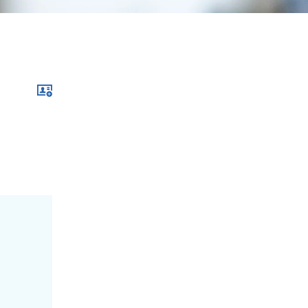
Download im .vcf-Format