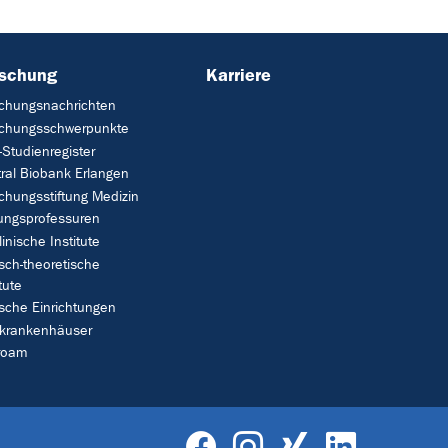
rschung
Karriere
chungsnachrichten
schungsschwerpunkte
Studienregister
ral Biobank Erlangen
chungsstiftung Medizin
tungsprofessuren
linische Institute
isch-theoretische
tute
ische Einrichtungen
rkrankenhäuser
roam