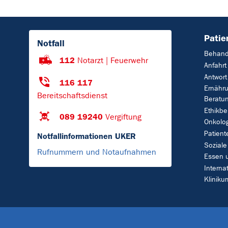
Patie
Notfall
Behand
112
Notarzt | Feuerwehr
Anfahrt
Antwort
116 117
Ernähr
Bereitschaftsdienst
Beratu
Ethikbe
089 19240
Vergiftung
Onkolo
Patient
Notfallinformationen UKER
Soziale
Rufnummern und Notaufnahmen
Essen 
Interna
Klinik