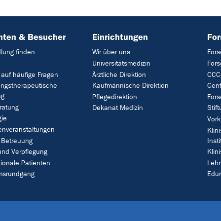
nten & Besucher
Einrichtungen
Fo
lung finden
Wir über uns
Fors
Universitätsmedizin
For
 auf häufige Fragen
Ärztliche Direktion
CCC-
ungstherapeutische
Kaufmännische Direktion
Cent
ng
Pflegedirektion
Fors
ratung
Dekanat Medizin
Stif
gie
Vork
enveranstaltungen
Klin
 Betreuung
Insti
und Verpflegung
Klin
tionale Patienten
Leh
umsrundgang
Edu