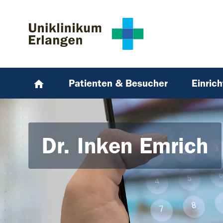
Zum Hauptinhalt springen
Skip to page footer
Patienten & Besucher
Einric
Dr. Inken Emrich