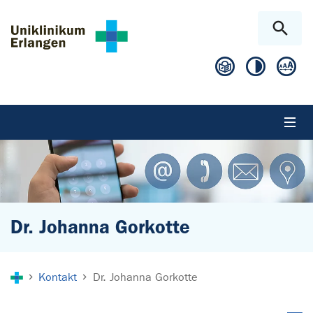
Zum Hauptinhalt springen
Skip to page footer
Dr. Johanna Gorkotte
Sie sind hier:
Kontakt
Dr. Johanna Gorkotte