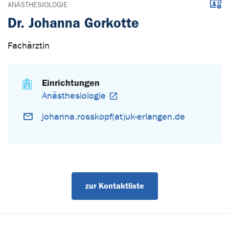
Down
ANÄSTHESIOLOGIE
Dr. Johanna Gorkotte
Fachärztin
Einrichtungen
Anästhesiologie
johanna.rosskopf(at)uk-erlangen.de
zur Kontaktliste