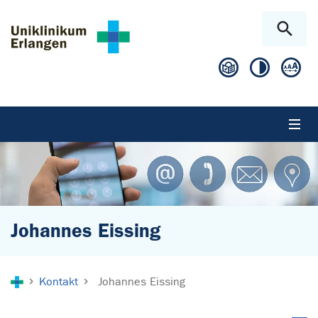
Zum Hauptinhalt springen
Skip to page footer
Johannes Eissing
Sie sind hier:
Kontakt
Johannes Eissing