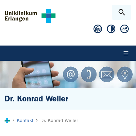
Zum Hauptinhalt springen
Skip to page footer
Dr. Konrad Weller
Sie sind hier:
Kontakt
Dr. Konrad Weller