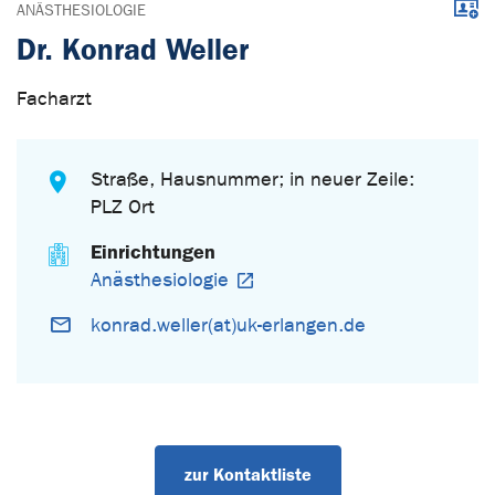
Down
ANÄSTHESIOLOGIE
Dr. Konrad Weller
Facharzt
Straße, Hausnummer; in neuer Zeile:
PLZ Ort
Einrichtungen
Anästhesiologie
konrad.weller(at)uk-erlangen.de
zur Kontaktliste