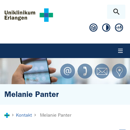
Zum Hauptinhalt springen
Skip to page footer
Melanie Panter
Sie sind hier:
Kontakt
Melanie Panter