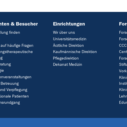
nten & Besucher
Einrichtungen
Fo
lung finden
Wir über uns
Fors
Universitätsmedizin
For
 auf häufige Fragen
Ärztliche Direktion
CCC-
ungstherapeutische
Kaufmännische Direktion
Cent
ng
Pflegedirektion
Fors
ratung
Dekanat Medizin
Stif
gie
Vork
enveranstaltungen
Klin
 Betreuung
Insti
und Verpflegung
Klin
tionale Patienten
Leh
umsrundgang
Edu