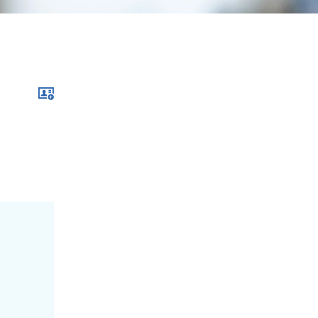
Download im .vcf-Format