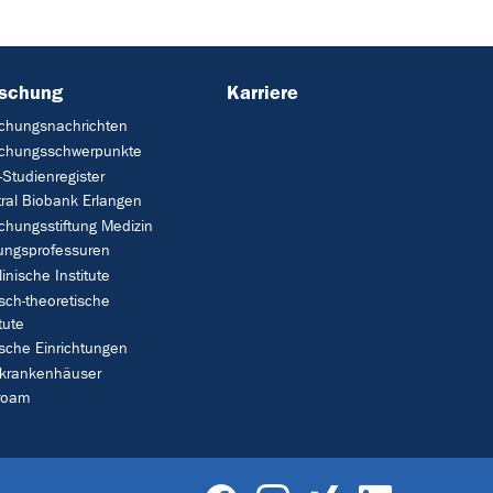
rschung
Karriere
chungsnachrichten
schungsschwerpunkte
Studienregister
ral Biobank Erlangen
chungsstiftung Medizin
tungsprofessuren
linische Institute
isch-theoretische
tute
ische Einrichtungen
rkrankenhäuser
roam