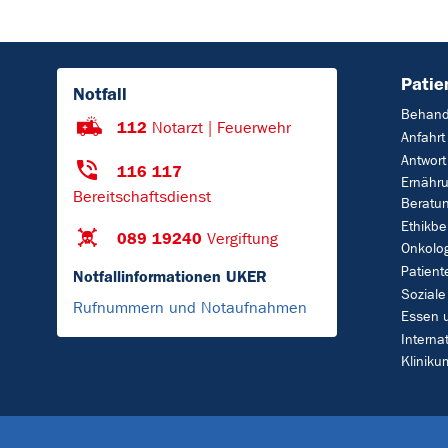
Patie
Notfall
Behand
112
Notarzt | Feuerwehr
Anfahrt
Antwort
116 117
Ernähr
Bereitschaftsdienst
Beratu
Ethikbe
089 19240
Vergiftung
Onkolo
Patient
Notfallinformationen UKER
Soziale
Rufnummern und Notaufnahmen
Essen 
Interna
Klinik