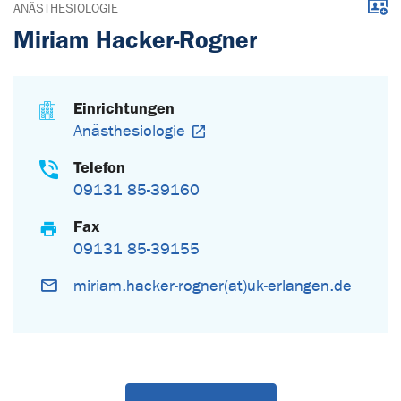
Down
ANÄSTHESIOLOGIE
Miriam Hacker-Rogner
Einrichtungen
Anästhesiologie
Telefon
09131 85-39160
Fax
09131 85-39155
miriam.hacker-rogner(at)uk-erlangen.de