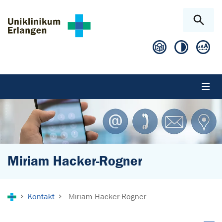
Zum Hauptinhalt springen
Skip to page footer
Miriam Hacker-Rogner
Sie sind hier:
Kontakt
Miriam Hacker-Rogner