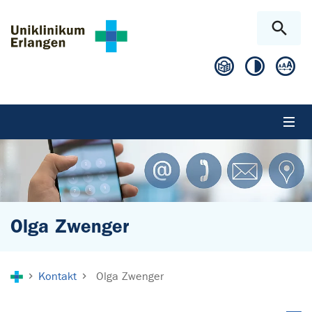
Zum Hauptinhalt springen
Skip to page footer
Olga Zwenger
Sie sind hier:
Kontakt
Olga Zwenger