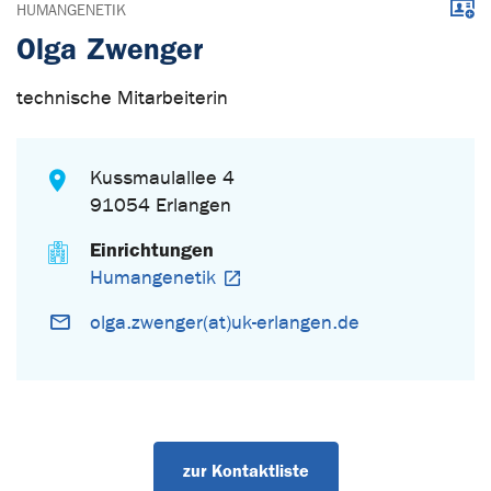
Down
HUMANGENETIK
Olga Zwenger
technische Mitarbeiterin
Kussmaulallee 4
91054 Erlangen
Einrichtungen
Humangenetik
olga.zwenger(at)uk-erlangen.de
zur Kontaktliste