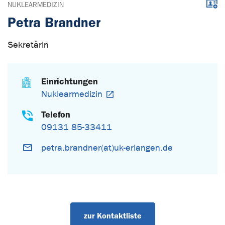
Down
NUKLEARMEDIZIN
Petra Brandner
Sekretärin
Einrichtungen
Nuklearmedizin
Telefon
09131 85-33411
petra.brandner(at)uk-erlangen.de
zur Kontaktliste