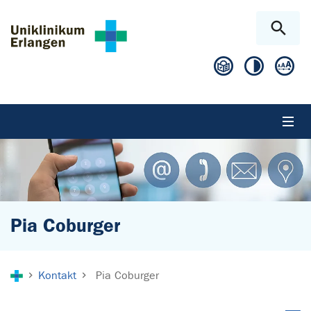
Zum Hauptinhalt springen
Skip to page footer
Pia Coburger
Sie sind hier:
Kontakt
Pia Coburger