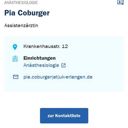
Down
ANÄSTHESIOLOGIE
Pia Coburger
Assistenzärztin
Krankenhausstr. 12
Einrichtungen
Anästhesiologie
pia.coburger(at)uk-erlangen.de
zur Kontaktliste