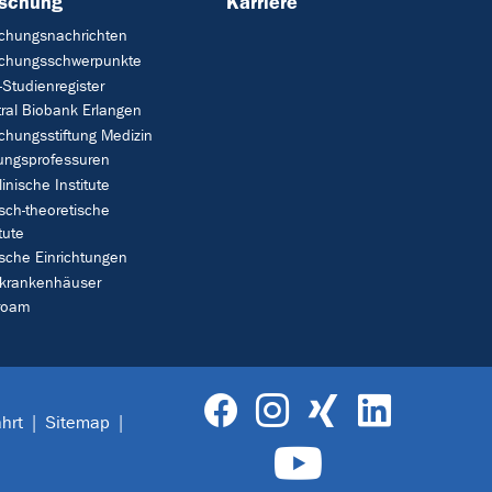
rschung
Karriere
chungsnachrichten
schungsschwerpunkte
Studienregister
ral Biobank Erlangen
chungsstiftung Medizin
tungsprofessuren
linische Institute
isch-theoretische
tute
ische Einrichtungen
rkrankenhäuser
roam
hrt
Sitemap