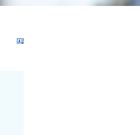
Download im .vcf-Format