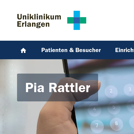
Zum Hauptinhalt springen
Skip to page footer
Patienten & Besucher
Einric
Pia Rattler