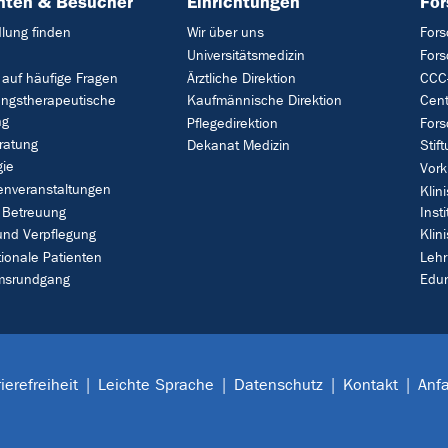
nten & Besucher
Einrichtungen
Fo
lung finden
Wir über uns
Fors
Universitätsmedizin
For
 auf häufige Fragen
Ärztliche Direktion
CCC-
ungstherapeutische
Kaufmännische Direktion
Cent
ng
Pflegedirektion
Fors
ratung
Dekanat Medizin
Stif
gie
Vork
enveranstaltungen
Klin
 Betreuung
Insti
und Verpflegung
Klin
tionale Patienten
Leh
umsrundgang
Edu
ierefreiheit
Leichte Sprache
Datenschutz
Kontakt
Anfa