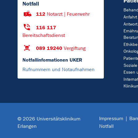
Patie
Notfall
Behand
112
Notarzt | Feuerwehr
Anfahrt
Antwort
116 117
Ernähr
Bereitschaftsdienst
Beratu
Ethikbe
089 19240
Vergiftung
Onkolo
Patient
Notfallinformationen UKER
Soziale
Rufnummern und Notaufnahmen
Essen 
Interna
Klinik
Impressum
Barr
© 2026 Universitätsklinikum
Erlangen
Notfall