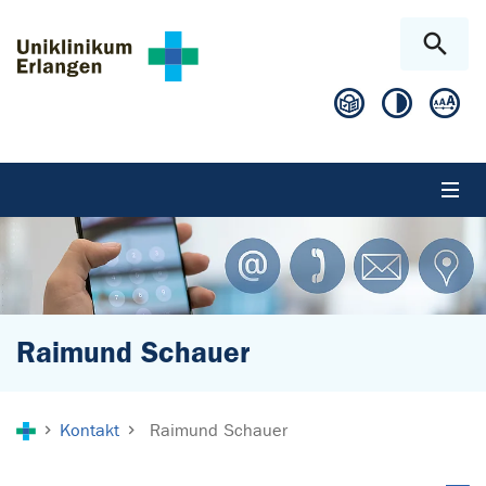
Zum Hauptinhalt springen
Skip to page footer
Raimund Schauer
Sie sind hier:
Kontakt
Raimund Schauer