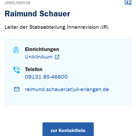
Down
UNIKLINIKUM
Raimund Schauer
Leiter der Stabsabteilung Innenrevision (IR)
Einrichtungen
Uniklinikum
Telefon
09131 85-46600
raimund.schauer(at)uk-erlangen.de
zur Kontaktliste