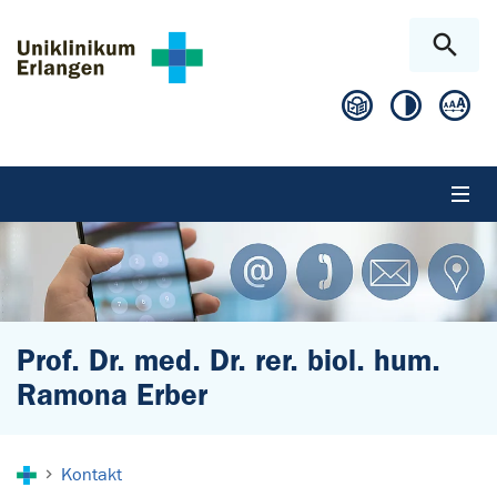
Zum Hauptinhalt springen
Skip to page footer
Prof. Dr. med. Dr. rer. biol. hum.
Ramona Erber
Sie sind hier:
Kontakt