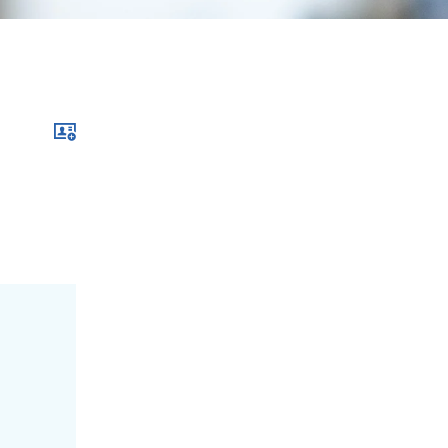
Download im .vcf-Format