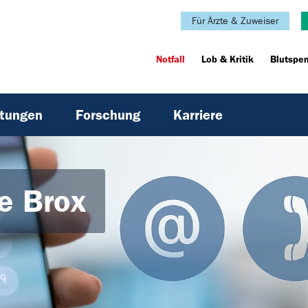
Für Ärzte & Zuweiser
Notfall
Lob & Kritik
Blutspe
htungen
Forschung
Karriere
ne Brox