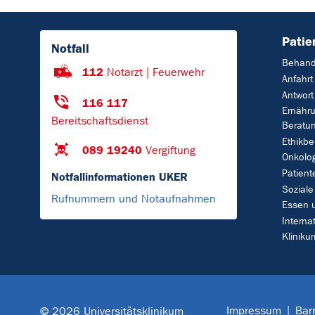
Patie
Notfall
Behand
112
Notarzt | Feuerwehr
Anfahrt
Antwort
116 117
Ernähr
Bereitschaftsdienst
Beratu
Ethikbe
089 19240
Vergiftung
Onkolo
Patient
Notfallinformationen UKER
Soziale
Rufnummern und Notaufnahmen
Essen 
Interna
Klinik
Impressum
Barr
© 2026 Universitätsklinikum