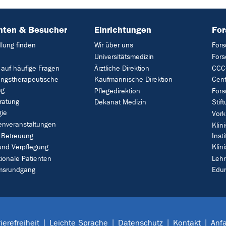
nten & Besucher
Einrichtungen
Fo
lung finden
Wir über uns
Fors
Universitätsmedizin
For
 auf häufige Fragen
Ärztliche Direktion
CCC-
ungstherapeutische
Kaufmännische Direktion
Cent
ng
Pflegedirektion
Fors
ratung
Dekanat Medizin
Stif
gie
Vork
enveranstaltungen
Klin
 Betreuung
Insti
und Verpflegung
Klin
tionale Patienten
Leh
umsrundgang
Edu
ierefreiheit
Leichte Sprache
Datenschutz
Kontakt
Anfa