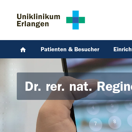
Zum Hauptinhalt springen
Skip to page footer
Patienten & Besucher
Einric
Dr. rer. nat. Regi