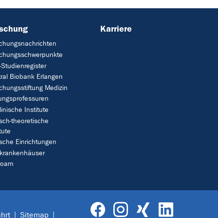
rschung
Karriere
chungsnachrichten
schungsschwerpunkte
Studienregister
ral Biobank Erlangen
chungsstiftung Medizin
tungsprofessuren
linische Institute
isch-theoretische
tute
ische Einrichtungen
rkrankenhäuser
roam
hrt
Sitemap