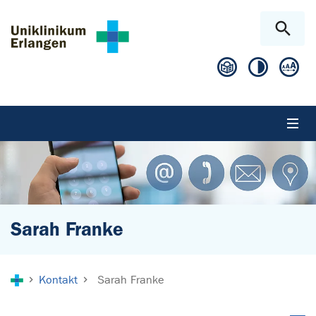
Zum Hauptinhalt springen
Skip to page footer
Sarah Franke
Sie sind hier:
Kontakt
Sarah Franke