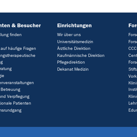
nten & Besucher
Einrichtungen
Fo
lung finden
Wir über uns
Fors
Universitätsmedizin
For
 auf häufige Fragen
Ärztliche Direktion
CCC-
ungstherapeutische
Kaufmännische Direktion
Cent
ng
Pflegedirektion
Fors
ratung
Dekanat Medizin
Stif
gie
Vork
enveranstaltungen
Klin
 Betreuung
Insti
und Verpflegung
Klin
tionale Patienten
Leh
umsrundgang
Edu