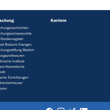
rschung
Karriere
chungsnachrichten
schungsschwerpunkte
Studienregister
ral Biobank Erlangen
chungsstiftung Medizin
tungsprofessuren
linische Institute
isch-theoretische
tute
ische Einrichtungen
rkrankenhäuser
roam