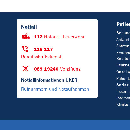
Patie
Notfall
Behand
112
Notarzt | Feuerwehr
Anfahrt
Antwort
116 117
Ernähr
Bereitschaftsdienst
Beratu
Ethikbe
089 19240
Vergiftung
Onkolo
Patient
Notfallinformationen UKER
Soziale
Rufnummern und Notaufnahmen
Essen 
Interna
Klinik