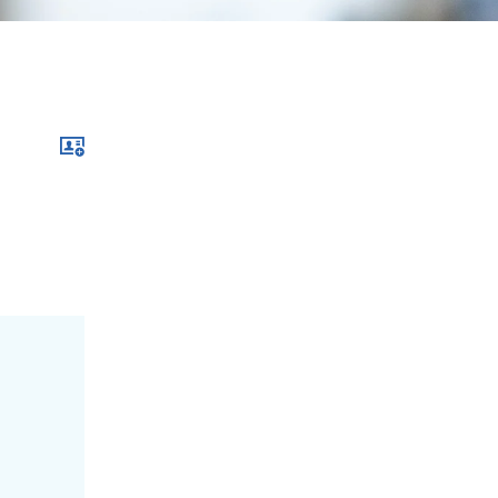
Download im .vcf-Format