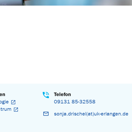
gen
Telefon
ogie
09131 85-32558
ntrum
sonja.drischel(at)uk-erlangen.de