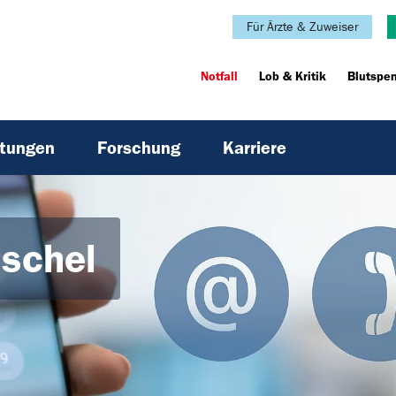
Für Ärzte & Zuweiser
Notfall
Lob & Kritik
Blutspe
htungen
Forschung
Karriere
ischel