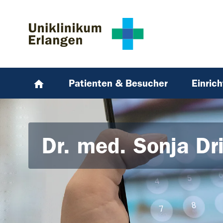
Zum Hauptinhalt springen
Skip to page footer
Patienten & Besucher
Einric
Dr. med. Sonja Dr