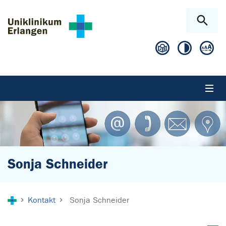
Zum Hauptinhalt springen
Skip to page footer
Sonja Schneider
Sie sind hier:
Kontakt
Sonja Schneider