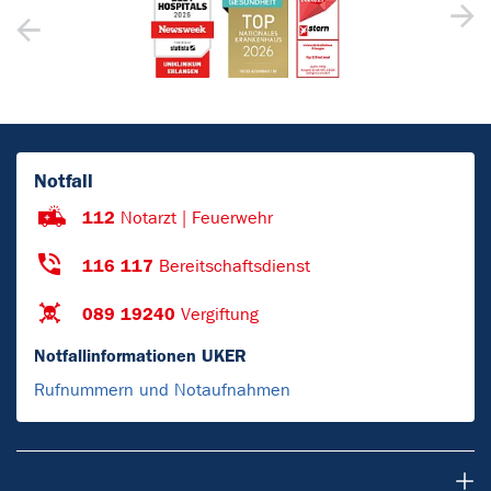
Notfall
112
Notarzt | Feuerwehr
116 117
Bereitschaftsdienst
089 19240
Vergiftung
Notfallinformationen UKER
Rufnummern und Notaufnahmen
Patienten & Besucher