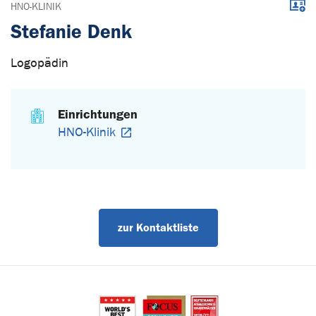
Down
HNO-KLINIK
Stefanie Denk
Logopädin
Einrichtungen
HNO-Klinik
zur Kontaktliste