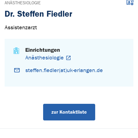
Down
ANÄSTHESIOLOGIE
Dr. Steffen Fiedler
Assistenzarzt
Einrichtungen
Anästhesiologie
steffen.fiedler(at)uk-erlangen.de
zur Kontaktliste