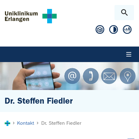
Zum Hauptinhalt springen
Skip to page footer
Dr. Steffen Fiedler
Sie sind hier:
Kontakt
Dr. Steffen Fiedler