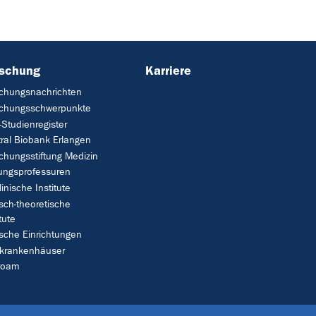
rschung
Karriere
chungsnachrichten
schungsschwerpunkte
Studienregister
ral Biobank Erlangen
chungsstiftung Medizin
tungsprofessuren
linische Institute
isch-theoretische
tute
ische Einrichtungen
rkrankenhäuser
roam