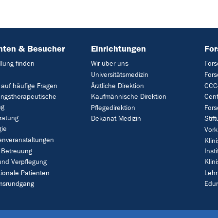
nten & Besucher
Einrichtungen
Fo
lung finden
Wir über uns
Fors
Universitätsmedizin
For
 auf häufige Fragen
Ärztliche Direktion
CCC-
ungstherapeutische
Kaufmännische Direktion
Cent
ng
Pflegedirektion
Fors
ratung
Dekanat Medizin
Stif
gie
Vork
enveranstaltungen
Klin
 Betreuung
Insti
und Verpflegung
Klin
tionale Patienten
Leh
umsrundgang
Edu