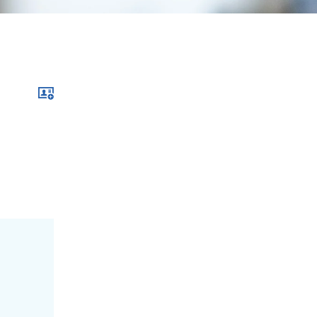
Download im .vcf-Format