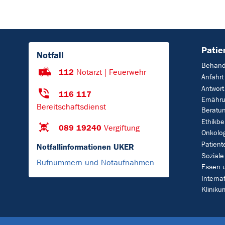
Patie
Notfall
Behand
112
Notarzt | Feuerwehr
Anfahrt
Antwort
116 117
Ernähr
Bereitschaftsdienst
Beratu
Ethikbe
089 19240
Vergiftung
Onkolo
Patient
Notfallinformationen UKER
Soziale
Rufnummern und Notaufnahmen
Essen 
Interna
Klinik