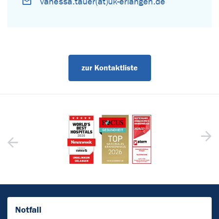
vanessa.tauer(at)uk-erlangen.de
zur Kontaktliste
Notfall