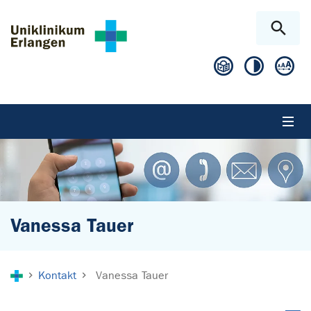
Zum Hauptinhalt springen
Skip to page footer
Vanessa Tauer
Sie sind hier:
Kontakt
Vanessa Tauer