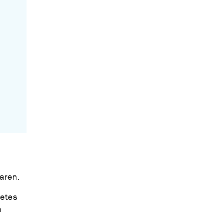
aren.
ietes
n