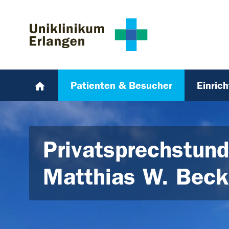
Zum Hauptinhalt springen
Skip to page footer
Patienten & Besucher
Einric
Privatsprechstund
Matthias W. Bec