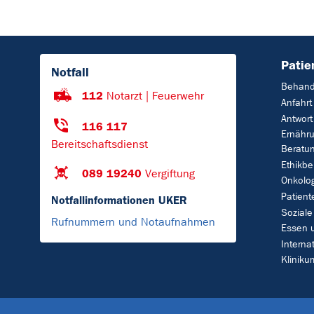
Patie
Notfall
Behand
112
Notarzt | Feuerwehr
Anfahrt
Antwort
116 117
Ernähr
Bereitschaftsdienst
Beratu
Ethikbe
089 19240
Vergiftung
Onkolo
Patient
Notfallinformationen UKER
Soziale
Rufnummern und Notaufnahmen
Essen 
Interna
Klinik