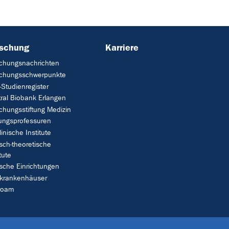
rschung
Karriere
chungsnachrichten
schungsschwerpunkte
Studienregister
ral Biobank Erlangen
chungsstiftung Medizin
tungsprofessuren
linische Institute
isch-theoretische
tute
ische Einrichtungen
rkrankenhäuser
roam