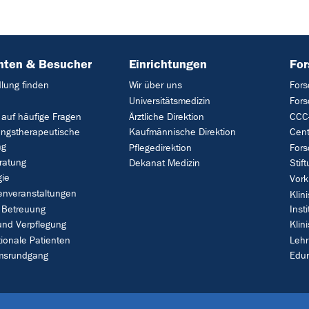
nten & Besucher
Einrichtungen
Fo
lung finden
Wir über uns
Fors
Universitätsmedizin
For
 auf häufige Fragen
Ärztliche Direktion
CCC-
ungstherapeutische
Kaufmännische Direktion
Cent
ng
Pflegedirektion
Fors
ratung
Dekanat Medizin
Stif
gie
Vork
enveranstaltungen
Klin
 Betreuung
Insti
und Verpflegung
Klin
tionale Patienten
Leh
umsrundgang
Edu