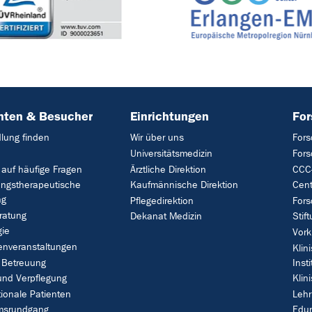
nten & Besucher
Einrichtungen
Fo
lung finden
Wir über uns
Fors
Universitätsmedizin
For
 auf häufige Fragen
Ärztliche Direktion
CCC-
ungstherapeutische
Kaufmännische Direktion
Cent
ng
Pflegedirektion
Fors
ratung
Dekanat Medizin
Stif
gie
Vork
enveranstaltungen
Klin
 Betreuung
Insti
und Verpflegung
Klin
tionale Patienten
Leh
umsrundgang
Edu