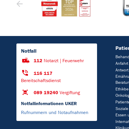
Patie
Notfall
Behand
112
Notarzt | Feuerwehr
Anfahrt
Antwort
116 117
Ernähr
Bereitschaftsdienst
Beratu
Ethikbe
089 19240
Vergiftung
Onkolo
Patient
Notfallinformationen UKER
Soziale
Rufnummern und Notaufnahmen
Essen 
Interna
Klinik