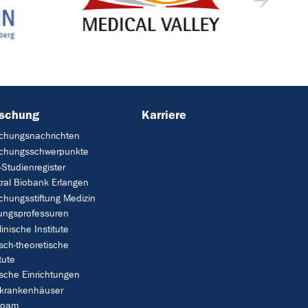
rschung
Karriere
chungsnachrichten
schungsschwerpunkte
Studienregister
ral Biobank Erlangen
chungsstiftung Medizin
tungsprofessuren
linische Institute
isch-theoretische
tute
ische Einrichtungen
rkrankenhäuser
roam