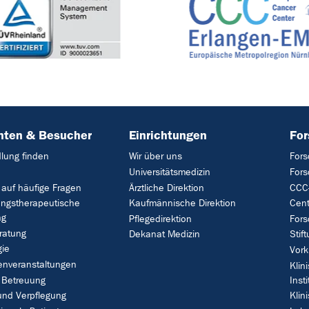
nten & Besucher
Einrichtungen
Fo
lung finden
Wir über uns
Fors
Universitätsmedizin
For
 auf häufige Fragen
Ärztliche Direktion
CCC-
ungstherapeutische
Kaufmännische Direktion
Cent
ng
Pflegedirektion
Fors
ratung
Dekanat Medizin
Stif
gie
Vork
enveranstaltungen
Klin
 Betreuung
Insti
und Verpflegung
Klin