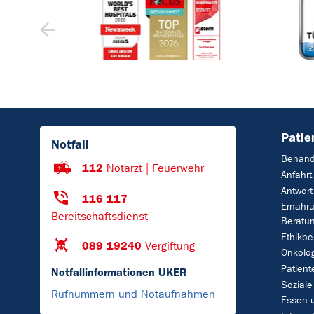
Patie
Notfall
Behand
112
Notarzt | Feuerwehr
Anfahrt
Antwort
116 117
Ernähr
Bereitschaftsdienst
Beratu
Ethikbe
089 19240
Vergiftung
Onkolo
Patient
Notfallinformationen UKER
Soziale
Rufnummern und Notaufnahmen
Essen 