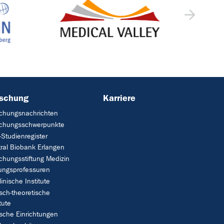
rschung
Karriere
chungsnachrichten
schungsschwerpunkte
Studienregister
ral Biobank Erlangen
chungsstiftung Medizin
tungsprofessuren
linische Institute
isch-theoretische
tute
ische Einrichtungen