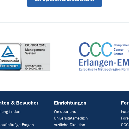
nten & Besucher
Einrichtungen
Fo
lung finden
Wir über uns
Fors
Universitätsmedizin
For
 auf häufige Fragen
Ärztliche Direktion
CCC-