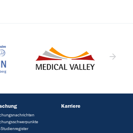
rschung
Karriere
chungsnachrichten
schungsschwerpunkte
Studienregister