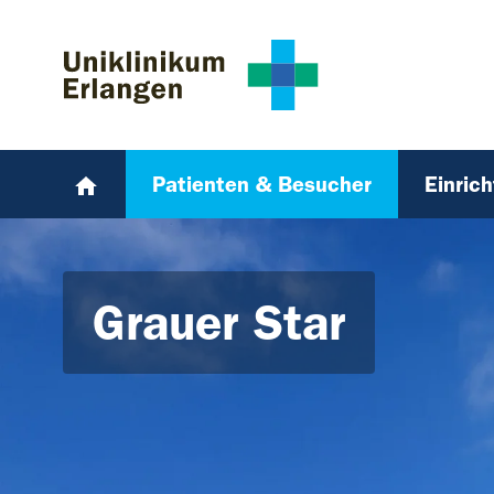
Zum Hauptinhalt springen
Skip to page footer
Patienten & Besucher
Einric
Grauer Star