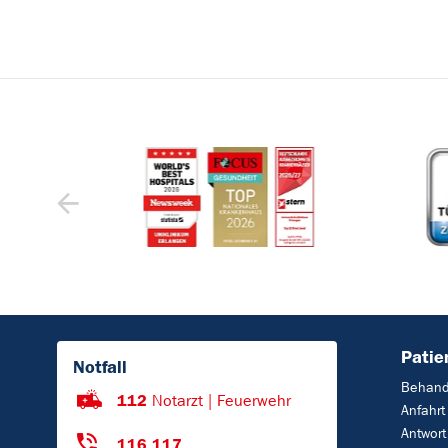
Patie
Notfall
Behand
112
Notarzt | Feuerwehr
Anfahrt
Antwort
116 117