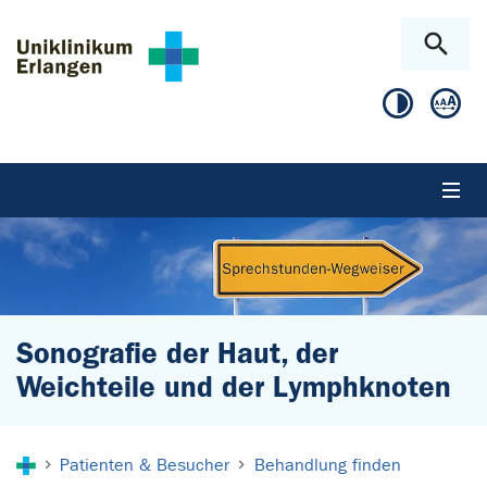
Zum Hauptinhalt springen
Skip to page footer
Sonografie der Haut, der
Weichteile und der Lymphknoten
Sie sind hier:
Patienten & Besucher
Behandlung finden