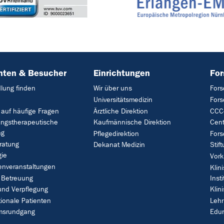
nten & Besucher
Einrichtungen
Fo
lung finden
Wir über uns
Fors
Universitätsmedizin
For
 auf häufige Fragen
Ärztliche Direktion
CCC-
ungstherapeutische
Kaufmännische Direktion
Cent
ng
Pflegedirektion
Fors
ratung
Dekanat Medizin
Stif
gie
Vork
enveranstaltungen
Klin
 Betreuung
Insti
und Verpflegung
Klin
tionale Patienten
Leh
umsrundgang
Edu