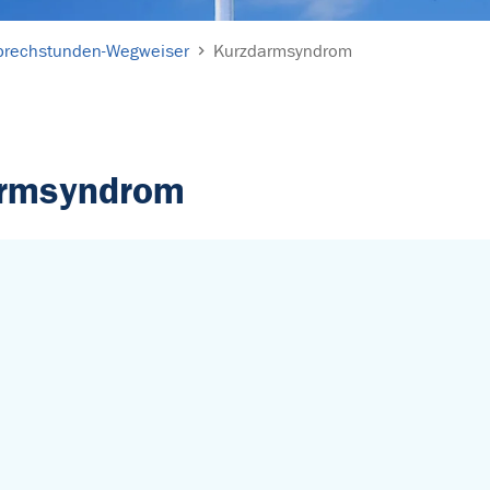
prechstunden-Wegweiser
Kurzdarmsyndrom
armsyndrom