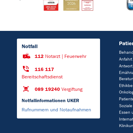
Patie
Notfall
Behand
112
Notarzt | Feuerwehr
Anfahrt
Antwort
116 117
Ernähr
Bereitschaftsdienst
Beratu
Ethikbe
089 19240
Vergiftung
Onkolo
Patient
Notfallinformationen UKER
Soziale
Rufnummern und Notaufnahmen
Essen 
Interna
Klinik