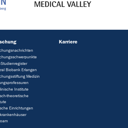
rschung
Karriere
chungsnachrichten
schungsschwerpunkte
Studienregister
ral Biobank Erlangen
chungsstiftung Medizin
tungsprofessuren
linische Institute
isch-theoretische
tute
ische Einrichtungen
rkrankenhäuser
roam