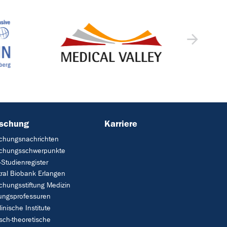
rschung
Karriere
chungsnachrichten
schungsschwerpunkte
Studienregister
ral Biobank Erlangen
chungsstiftung Medizin
tungsprofessuren
linische Institute
isch-theoretische