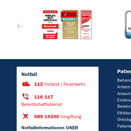
Patie
Notfall
Behand
112
Notarzt | Feuerwehr
Anfahrt
Antwort
116 117
Ernähr
Bereitschaftsdienst
Beratu
Ethikbe
089 19240
Vergiftung
Onkolo
Patient
Notfallinformationen UKER