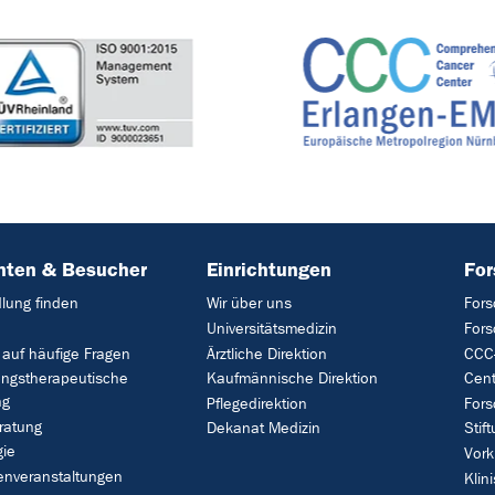
nten & Besucher
Einrichtungen
Fo
lung finden
Wir über uns
Fors
Universitätsmedizin
For
 auf häufige Fragen
Ärztliche Direktion
CCC-
ungstherapeutische
Kaufmännische Direktion
Cent
ng
Pflegedirektion
Fors
ratung
Dekanat Medizin
Stif
gie
Vork
enveranstaltungen
Klin