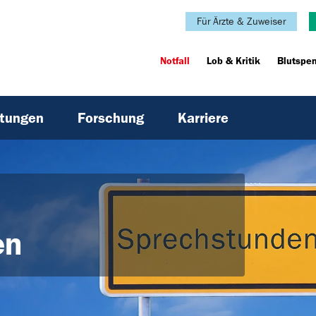
Für Ärzte & Zuweiser
Notfall
Lob & Kritik
Blutspe
htungen
Forschung
Karriere
en