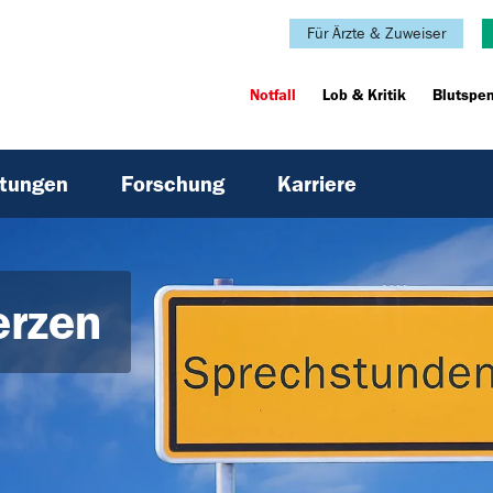
Für Ärzte & Zuweiser
Notfall
Lob & Kritik
Blutspe
htungen
Forschung
Karriere
erzen