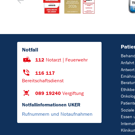
Patie
Notfall
Behand
112
Notarzt | Feuerwehr
Anfahrt
Antwort
116 117
Ernähr
Bereitschaftsdienst
Beratu
Ethikbe
089 19240
Vergiftung
Onkolo
Patient
Notfallinformationen UKER
Soziale
Rufnummern und Notaufnahmen
Essen 
Interna
Klinik