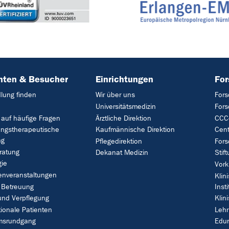
nten & Besucher
Einrichtungen
Fo
lung finden
Wir über uns
Fors
Universitätsmedizin
For
 auf häufige Fragen
Ärztliche Direktion
CCC-
ungstherapeutische
Kaufmännische Direktion
Cent
ng
Pflegedirektion
Fors
ratung
Dekanat Medizin
Stif
gie
Vork
enveranstaltungen
Klin
 Betreuung
Insti
und Verpflegung
Klin
tionale Patienten
Leh
umsrundgang
Edu