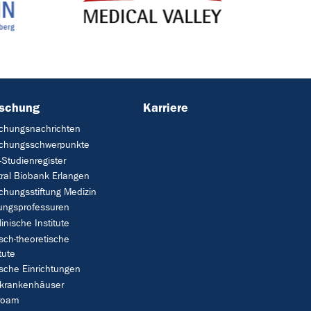
rschung
Karriere
chungsnachrichten
schungsschwerpunkte
Studienregister
ral Biobank Erlangen
chungsstiftung Medizin
tungsprofessuren
linische Institute
isch-theoretische
tute
ische Einrichtungen
rkrankenhäuser
roam