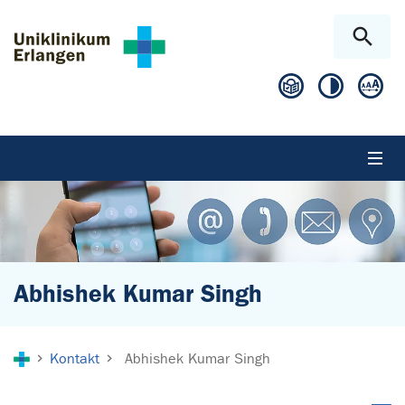
Zum Hauptinhalt springen
Skip to page footer
Abhishek Kumar Singh
Sie sind hier:
Kontakt
Abhishek Kumar Singh