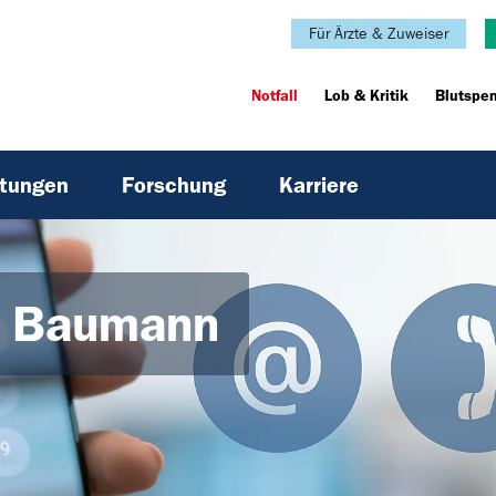
Für Ärzte & Zuweiser
Notfall
Lob & Kritik
Blutspe
htungen
Forschung
Karriere
ni Baumann