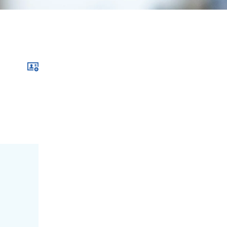
Download im .vcf-Format