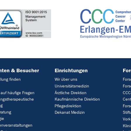
nten & Besucher
Einrichtungen
Fo
lung finden
Wir über uns
Fors
Universitätsmedizin
For
 auf häufige Fragen
Ärztliche Direktion
CCC-
ungstherapeutische
Kaufmännische Direktion
Cent
ng
Pflegedirektion
Fors
ratung
Dekanat Medizin
Stif
gie
Vork
enveranstaltungen
Klin