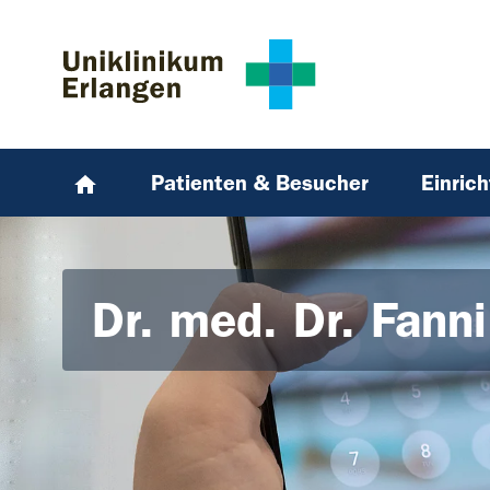
Zum Hauptinhalt springen
Skip to page footer
Patienten & Besucher
Einric
Dr. med. Dr. Fan