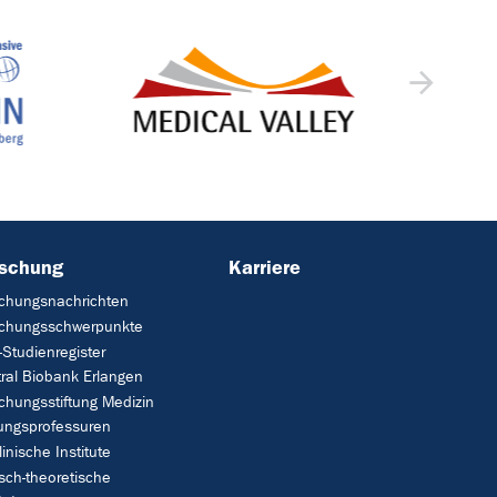
rschung
Karriere
chungsnachrichten
schungsschwerpunkte
Studienregister
ral Biobank Erlangen
chungsstiftung Medizin
tungsprofessuren
linische Institute
isch-theoretische