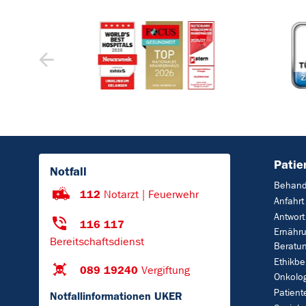
Patie
Notfall
Behand
112
Notarzt | Feuerwehr
Anfahrt
Antwort
116 117
Ernähr
Bereitschaftsdienst
Beratu
Ethikbe
089 19240
Vergiftung
Onkolo
Patient
Notfallinformationen UKER