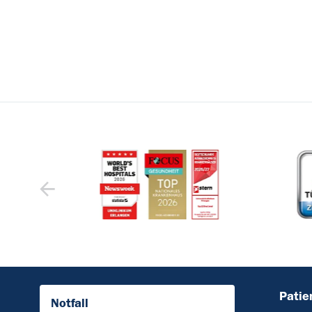
Patie
Notfall