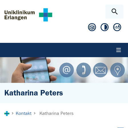
Zum Hauptinhalt springen
Skip to page footer
Katharina Peters
Sie sind hier:
Kontakt
Katharina Peters