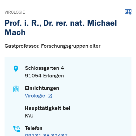
Down
VIROLOGIE
Prof. i. R., Dr. rer. nat. Michael
Mach
Gastprofessor, Forschungsgruppenleiter
Schlossgarten 4
91054 Erlangen
Einrichtungen
Virologie
Haupttätigkeit bei
FAU
Telefon
09131 85-32487