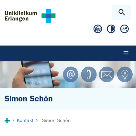
Zum Hauptinhalt springen
Skip to page footer
Simon Schön
Sie sind hier:
Kontakt
Simon Schön