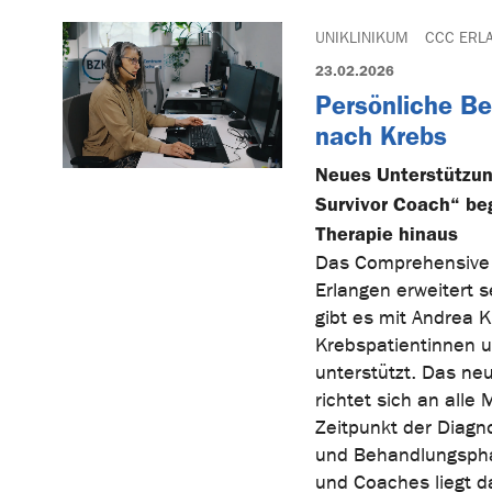
UNIKLINIKUM
CCC ERL
23.02.2026
Persönliche B
nach Krebs
Neues Unterstützun
Survivor Coach“ beg
Therapie hinaus
Das Comprehensive 
Erlangen erweitert 
gibt es mit Andrea K
Krebspatientinnen u
unterstützt. Das ne
richtet sich an all
Zeitpunkt der Diagn
und Behandlungspha
und Coaches liegt d