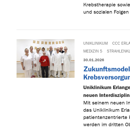
Krebstherapie sowie 
und sozialen Folgen
UNIKLINIKUM
CCC ERL
MEDIZIN 5
STRAHLENKL
30.01.2026
Zukunftsmodell 
Krebsversorgu
Uniklinikum Erlang
neuen Interdiszipl
Mit seinem neuen In
das Uniklinikum Erl
patientenzentrierte
werden im dritten O