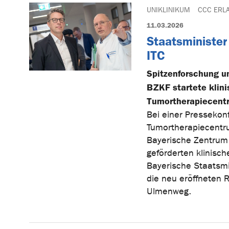
UNIKLINIKUM
CCC ERL
11.03.2026
Staatsministe
ITC
Spitzenforschung u
BZKF startete klini
Tumortherapiecent
Bei einer Pressekon
Tumortherapiecentru
Bayerische Zentrum 
geförderten klinisch
Bayerische Staatsmi
die neu eröffneten 
Ulmenweg.