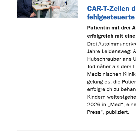
CAR-T-Zellen d
fehlgesteuerte
Patientin mit drei
erfolgreich mit ein
Drei Autoimmunerkra
Jahre Leidensweg: A
Hubschrauber ans Un
Tod näher als dem 
Medizinischen Klini
gelang es, die Patie
erfolgreich zu behan
Kindern weitestgehe
2026 in „Med“, einer
Press“, publiziert.