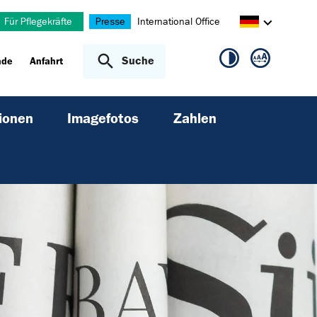
Für Pflegekräfte
Presse
International Office
Suche
nde
Anfahrt
ionen
Imagefotos
Zahlen