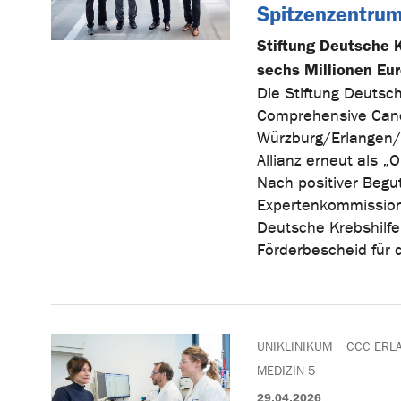
Spitzenzentru
Stiftung Deutsche K
sechs Millionen Eu
Die Stiftung Deutsc
Comprehensive Canc
Würzburg/Erlangen/
Allianz erneut als 
Nach positiver Begu
Expertenkommission e
Deutsche Krebshilf
Förderbescheid für
UNIKLINIKUM
CCC ERL
MEDIZIN 5
29.04.2026