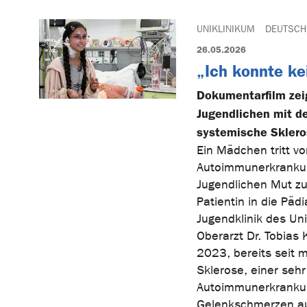
UNIKLINIKUM
DEUTSCH
26.05.2026
„Ich konnte ke
Dokumentarfilm zeig
Jugendlichen mit d
systemische Skler
Ein Mädchen tritt v
Autoimmunerkrankun
Jugendlichen Mut zu
Patientin in die Päd
Jugendklinik des Un
Oberarzt Dr. Tobias 
2023, bereits seit 
Sklerose, einer seh
Autoimmunerkrankung
Gelenkschmerzen aus