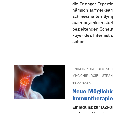
die Erlanger Expert
nämlich aufmerksam
schmerzhaften Symp
auch psychisch star
begleitenden Schaut
Foyer des Internist
sehen.
UNIKLINIKUM
DEUTSCH
MKG-CHIRURGIE
STRAH
12.06.2026
Neue Möglichke
Immuntherapie
Einladung zur DZI-