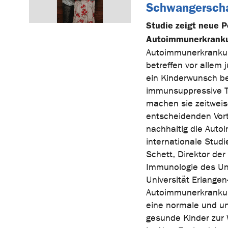
Schwangerscha
Studie zeigt neue P
Autoimmunerkrank
Autoimmunerkrankun
betreffen vor allem 
ein Kinderwunsch be
immunsuppressive T
machen sie zeitweis
entscheidenden Vorte
nachhaltig die Auto
internationale Studi
Schett, Direktor de
Immunologie des Uni
Universität Erlangen
Autoimmunerkrankung
eine normale und u
gesunde Kinder zur 