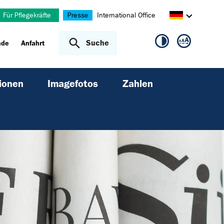
Für Pflegekräfte
Presse
International Office
Suche
nde
Anfahrt
ionen
Imagefotos
Zahlen