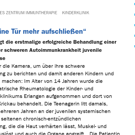
ES ZENTRUM IMMUNTHERAPIE
KINDERKLINIK
ine Tür mehr aufschließen“
t die erstmalige erfolgreiche Behandlung einer
er schweren Autoimmunkrankheit juvenile
ose
or die Kamera, um über ihre schwere
g zu berichten und damit anderen Kindern und
 machen: Im Alter von 14 Jahren wurde die
iatrische Rheumatologie der Kinder- und
iklinikums Erlangen aufgenommen und dort von
Krickau behandelt. Die Teenagerin litt damals,
mehreren Jahren an der juvenilen systemischen
r seltenen chronisch-entzündlichen
, die die Haut verhärten lässt, Muskel- und
löst und auch die Organe angreift. „Die Patientin